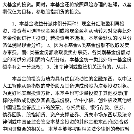
大基金的投资。同时，本基金还将按照风险办理的准绳，以套
期保值为目标，参取股指期货的投资。
1、本基金收益分派体例分两种！现金分红取盈利再投
资，投资者可选择现金盈利或将现金盈利从动转为对应类此外
基金份额进行再投资；若投资者不选择，本基金默认的收益分
派体例是现金分红； 2、因为本基金A类基金份额不收取发卖
办事费，而C类基金份额收取发卖办事费，各类别基金份额对
应的可供分派利润将有所分歧，本基金统一类此外每一基金份
额享有划一分派权； 3、法令律例或监管机关还有的，从其。
本基金的投资范畴为具有优良流动性的金融东西，以中证
人工智能从题指数的成份股及其备选成份股为次要投资对象。
为更好地实现投资方针，本基金也可少量投资于其他股票(非
标的指数成份股及其备选成份股，含中小板、创业板及其他经
中国证监会答应上市的股票)、存托凭证、银行存款、债券、
债券回购、股指期货、资产支撑证券、货泉市场东西以及法令
律例或中国证监会答应本基金投资的其他金融东西(但须合适
中国证监会的相关)。 本基金能够按照相关法令律例的参取融