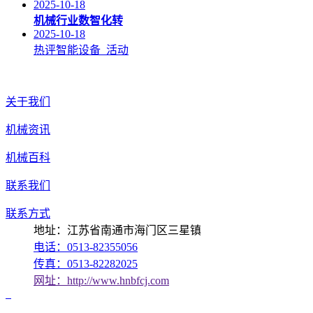
2025-10-18
机械行业数智化转
2025-10-18
热评智能设备_活动
关于我们
机械资讯
机械百科
联系我们
联系方式
地址：江苏省南通市海门区三星镇
电话：0513-82355056
传真：0513-82282025
网址：http://www.hnbfcj.com