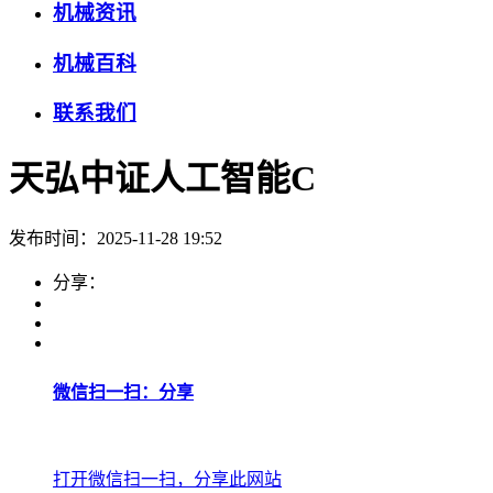
机械资讯
机械百科
联系我们
天弘中证人工智能C
发布时间：2025-11-28 19:52
分享：
微信扫一扫：分享
打开微信扫一扫，分享此网站