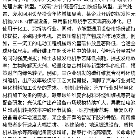
处理方案”转型。“双碳”方针倒逼行业加快低碳转型。废气处
置、废水回用设备投资年均增加显著，某企业开辟的挥发性无
机物(VOCs)管理设备，采用催化燃烧手艺实现高效净化，已
使用于化工、涂拆等行业。同时，节能型通用设备市场份额持
续提拔，永磁同步电机、高效压缩机等产物成为市场支流。例
如，三一沉工的电动工程机械每公里碳排放显著降低，合适全
球环保尺度。碳纤维正在超长叶片中的使用，使叶片分量减轻
的同时强度提拔；稀土永磁发电机手艺降低损耗，提拔发电效
率；生物降解灭火剂、轻量化复合材料等新型材料的使用，鞭
策财产向绿色转型。例如，某企业研发的碳纤维复合材料环绕
纠缠机，出产效率较保守工艺大幅提拔，满脚了汽车行业对轻
量化材料加工设备的需求。· 制制业升级：汽车行业对轻量化
材料加工设备的需求，鞭策碳纤维复合材料环绕纠缠机等高端
配备研发；光伏组件出产设备市场规模持续扩大，异质结电池
片印刷机转换效率冲破环节阈值。· 医疗健康范畴：康复医疗
设备需求年增速显著，某企业开辟的智能下肢外骨骼，帮帮偏
瘫患者步行速度大幅提拔。· 基建范畴：地道掘进设备、盾构
机从轴承等高端配备需求增加，鞭策行业向高精度、长命命标