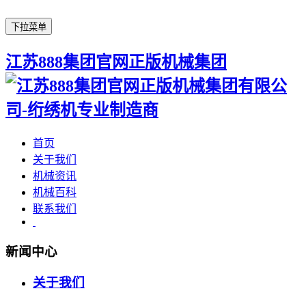
下拉菜单
江苏888集团官网正版机械集团
首页
关于我们
机械资讯
机械百科
联系我们
新闻中心
关于我们