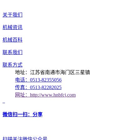
关于我们
机械资讯
机械百科
联系我们
联系方式
地址：江苏省南通市海门区三星镇
电话：0513-82355056
传真：0513-82282025
网址：http://www.hnbfcj.com
微信扫一扫：分享
扫描关注微信公众号