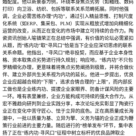
婚配度。他以新景泰为例，环绕本身焦点劣势（如釉线、数码
打印）向卫浴、纺织、包拆等联系关系范畴拓展。同时他强
调，企业必需苦练办理“内功”，通过引入精益思惟、打制尺度
化系统（如ERP、集采包、PLM）实现从粗放式增加向精细化
运营的改变，从而正在变化的市场中建立可持续的合作力。陶
瓷资讯创始人喻镇荣正在总结中强调，有价值的论坛必需紧扣
从题，而“练内功”取“寻风口”恰是当下企业应深切思虑的联系
关系命题。他指出，“寻风口”绝非投契，而应基于企业本身性
格、资本取焦点劣势进行持久规划；响应地，“练内功”不只包
罗精细化办理，更意味着将焦点劣势阐扬到极致，并将合做伙
伴、建立外部共生关系视为内功的延长。他进一步提出，优良
企业应超越合规的“下限”，逃求合情合理的“上限”，而内部反
工做也是企业练内功、提拔企业家眼界、防备计谋风险的主要
一环。唯有表里兼修，企业方能构成可持续的强大合作力。从
宏不雅趋向研判到企业实践分享，本次论坛充实彰显了陶瓷行
业正在变化中苦守匠心、怯于立异的底色。正在高质量成长海
潮中，一批以质量为基、立异为擎、义务为锚的企业正成为鞭
策行业前进的主要力量。随后进行的“榜单发布”环节，集中表
扬了正在“练内功·寻风口”征程中树立标杆的优良品牌取企