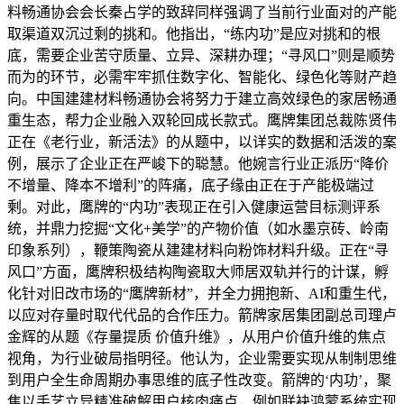
料畅通协会会长秦占学的致辞同样强调了当前行业面对的产能
取渠道双沉过剩的挑和。他指出，“练内功”是应对挑和的根
底，需要企业苦守质量、立异、深耕办理；“寻风口”则是顺势
而为的环节，必需牢牢抓住数字化、智能化、绿色化等财产趋
向。中国建建材料畅通协会将努力于建立高效绿色的家居畅通
重生态，帮力企业融入双轮回成长款式。鹰牌集团总裁陈贤伟
正在《老行业，新活法》的从题中，以详实的数据和活泼的案
例，展示了企业正在严峻下的聪慧。他婉言行业正派历“降价
不增量、降本不增利”的阵痛，底子缘由正在于产能极端过
剩。对此，鹰牌的“内功”表现正在引入健康运营目标测评系
统，并鼎力挖掘“文化+美学”的产物价值（如水墨京砖、岭南
印象系列），鞭策陶瓷从建建材料向粉饰材料升级。正在“寻
风口”方面，鹰牌积极结构陶瓷取大师居双轨并行的计谋，孵
化针对旧改市场的“鹰牌新材”，并全力拥抱新、AI和重生代，
以应对存量时取代代品的合作压力。箭牌家居集团副总司理卢
金辉的从题《存量提质 价值升维》，从用户价值升维的焦点
视角，为行业破局指明径。他认为，企业需要实现从制制思维
到用户全生命周期办事思维的底子性改变。箭牌的‘内功’，聚
焦以手艺立异精准破解用户核肉痛点，例如联袂鸿蒙系统实现