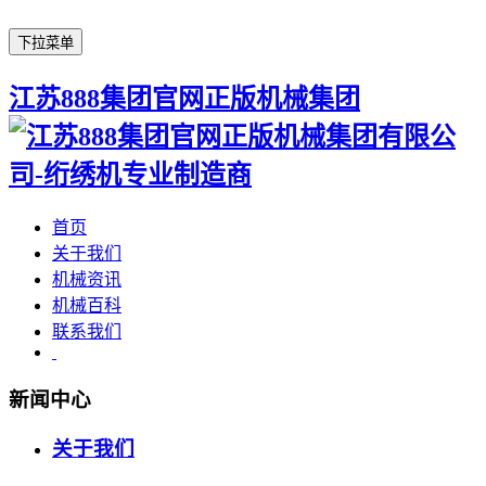
下拉菜单
江苏888集团官网正版机械集团
首页
关于我们
机械资讯
机械百科
联系我们
新闻中心
关于我们