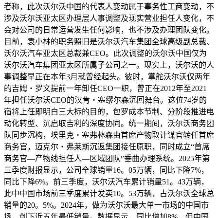
者称，此次沃尔沃中国的代表人变动属于事务性工商变动，不
涉及沃尔沃亚太区办理层人事调整及现实营业担任人变化，不
会对公司的日常运营发生任何影响，也不涉及办理团队变化。
目前，袁小林的职务照旧是沃尔沃汽车集团全球高级副总裁、
沃尔沃汽车亚太区总裁兼CEO。此次调整的沃尔沃中国仅为
沃尔沃汽车集团亚太区所属子公司之一。现实上，沃尔沃的人
事调整早正在本年3月就曾经起头。彼时，掌舵沃尔沃仅两年
的吉姆・罗文提前一年卸任CEO一职，曾正在2012年至2021
年担任沃尔沃CEO的汉肯・塞缪尔森沉回舞台。这位74岁的
宿将上任即明白三大标的目的，包罗成本节制、分阶段推进电
动化转型、沉启取吉利的深度协同。统一期间，沃尔沃商务团
队同步沉构，埃里克・塞弗林森由首席产物取计谋官转任首席
商务官，迈克尔・弗莱斯沉返集团接任原职，同时成立“首席
商务官—产物线担任人—区域团队”垂曲办理系统。2025年第
三季度财报显示，公司全球销量16。05万辆，同比下降7%，
同比下降6%。前三季度，沃尔沃汽车累计销量51。43万辆，
此中中国市场前三季度累计发卖10。53万辆，占沃尔沃全球总
销量的20。5%。2024年，做为沃尔沃最大单一市场的中国市
场，创下近五年最低销量。数据显示，同比增加8%，但中国