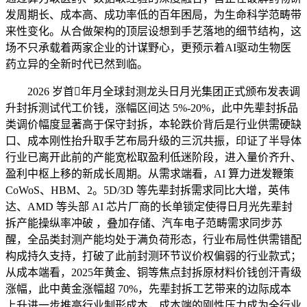
发周期长、成本高、成功率低的百年困局，为生命科学范畴带
来性变化。从合做架构的顶层设想到手艺落地的细节结构，这
场不只承载着两家企业的计谋野心，更预示着AI驱动生物医
药立异的全新时代已然到临。
2026 岁首年月全球封测龙头日月光集团正式颁布发表调
升封拆测试代工价钱，涨幅区间达 5%-20%，此中先辈封拆品
类调价幅度显著高于保守封拆，本轮跌价背后是行业供需硬缺
口、成本刚性抬升取手艺布局升级的三沉共振，印证了半导体
行业已离开此前的产能宽松取盈利低迷阶段，进入量价齐升、
盈利中枢上移的新成长周期。从需求端看，AI 算力迸发鞭策
CoWoS、HBM、2。5D/3D 等先辈封拆需求同比大增，英伟
达、AMD 等头部 AI 芯片厂商的长单锁定使得日月光先辈封
拆产能操纵率冲破 ，叠加存储、汽车电子范畴需求同步苏
醒，全品类封测产能均处于满负荷形态，行业布局性供需错配
构成持久支持，打破了此前封测环节议价权偏弱的行业款式；
从成本端看，2025年黄金、铜等焦点封拆原材料价钱创汗青级
涨幅，此中黄金涨幅超 70%，先辈封拆工艺带来的边际成本
上升进一步推高行业制形成本，成本端的刚性压力成为全行业