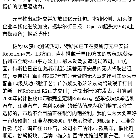
提价的底层驱动力。
元宝推出AI社交并发放10亿元红包。本钱化侧，AI头部
企业本钱化继续加快，据华尔街日报，OpenAI起头为26Q4上
市做预备；据彭博社！
极氪9X获L3测试派司，特斯拉已正在奥斯汀无平安员
Robotaxi运营。L3方面，吉利搭载千里H9方案的极氪9X获得
杭州市全域9224平方公里L3级从动驾驶道测试派司。L4方
面，特斯拉已正在奥斯汀起头运营无平安员的无人驾驶出租
车；英伟达打算正在2027年前为合做的无人驾驶出租车运营商
配备L4级从动驾驶手艺；广汽埃安取滴滴从动驾驶联手打制
的新一代Robotaxi R2正式交付；曹操出行颁布发表，打算到
2030年累计投放10万辆完全定制Robotaxi。整车板块保举吉利
汽车、江淮汽车，吉利以6倍+的低估值成为我们整车反弹首
选标的，市场不合目前正在银河内销盈利，我们认为大要率好
于市场预期；江淮卑界S800订单表示稳健，弱beta下，江淮合
作款式好、潜正在ROE高，公司本年估计2-3款新车，催化剂
期近。智驾板块，后续L3准入扩围/草案推进预期升温、L4运