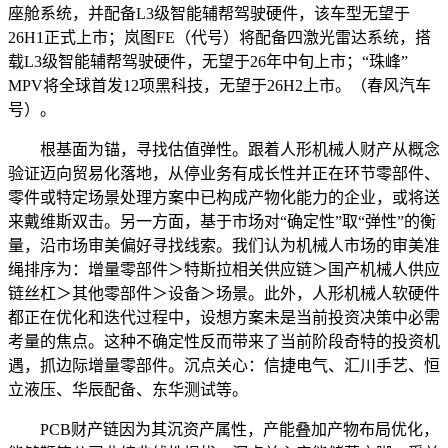
座舱系统，并配备L3级智能辅帮驾驶硬件，该车型无望于
26H1正式上市；岚图FE（代号）将配备四激光雷达系统，搭
载L3级智能辅帮驾驶硬件，无望于26年中旬上市；“珠峰”
MPV将全球首发12项黑科技，无望于26H2上市。（春风汽车
号）。
根基面为锚，寻找估值弹性。跟着人形机械人财产从概念
验证迈向贸易化落地，从停业务有成长性并正在环节零部件、
零件或特定场景处理方案中已构成产物化能力的企业，或将送
来戴维斯双击。另一方面，基于市场对“确定性”取“弹性”的衡
量，沿市场审美偏好寻找线索。我们认为机械人市场的审美准
绳排序为：增量零部件＞特斯拉相关供应链＞国产机械人供应
链丝杠＞其他零部件＞设备＞场景。此外，人形机械人软硬件
都正在优化和迭代过程中，设想方案未是当前投资决策中必需
考量的焦点。这种不确定性反而带来了当前阶段奇特的投资机
遇，抓边际增量零部件。沉点关心：信捷电气、汇川手艺、恒
立液压、华辰配备、东华测试等。
PCB财产链因为其沉资产属性，产能叠加产物布局优化，