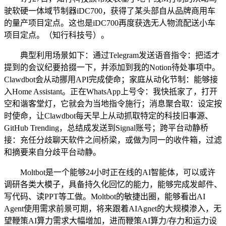
驶软硬一体域节制器iDC700，获得了某头部自从品牌商用车
的量产项目定点。这也是iDC700再度获选无人物流配送小车
项目定点。（知行科技号）。
典型利用场景如下：通过Telegram发送语音指令：把适才
提到的会议纪要拾掇一下，并添加到我的Notion待处事项中。
Clawdbot会从动挪用API完成使命；家庭从动化节制：能够接
入Home Assistant。正在WhatsApp上号令：我快抵家了，打开
空和谐客堂灯，它就会为当地指令施行；消息聚合取：设定按
时使命，让Clawdbot每天早上从动抓取特定的科技旧事源、
GitHub Trending，总结成发送到Signal账号；跨平台动静桥
接：充任分歧聊天软件之间桥梁，或做为同一的收件箱，过滤
和摘要来自分歧平台动静。
Moltbot是一个能够24小时正在线的AI智能体，可以或许
调研各类大模子，具备持久化回忆的能力，能够完成发邮件、
写代码、读PPT等工做。Moltbot的敏捷出圈，能够看出AI
Agent使用需求前景可期，将来跟着AIAgnet的大规模渗入，无
望鞭策AI算力需求大幅增加，进而鞭策AI算力/存力和运力设