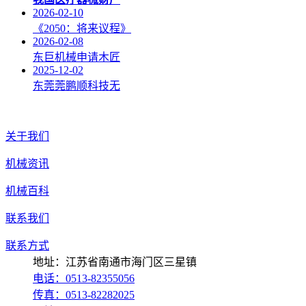
2026-02-10
《2050：将来议程》
2026-02-08
东巨机械申请木匠
2025-12-02
东莞莞鹏顺科技无
关于我们
机械资讯
机械百科
联系我们
联系方式
地址：江苏省南通市海门区三星镇
电话：0513-82355056
传真：0513-82282025