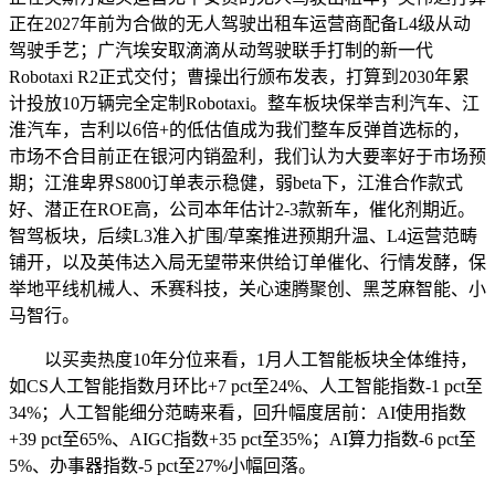
正在2027年前为合做的无人驾驶出租车运营商配备L4级从动
驾驶手艺；广汽埃安取滴滴从动驾驶联手打制的新一代
Robotaxi R2正式交付；曹操出行颁布发表，打算到2030年累
计投放10万辆完全定制Robotaxi。整车板块保举吉利汽车、江
淮汽车，吉利以6倍+的低估值成为我们整车反弹首选标的，
市场不合目前正在银河内销盈利，我们认为大要率好于市场预
期；江淮卑界S800订单表示稳健，弱beta下，江淮合作款式
好、潜正在ROE高，公司本年估计2-3款新车，催化剂期近。
智驾板块，后续L3准入扩围/草案推进预期升温、L4运营范畴
铺开，以及英伟达入局无望带来供给订单催化、行情发酵，保
举地平线机械人、禾赛科技，关心速腾聚创、黑芝麻智能、小
马智行。
以买卖热度10年分位来看，1月人工智能板块全体维持，
如CS人工智能指数月环比+7 pct至24%、人工智能指数-1 pct至
34%；人工智能细分范畴来看，回升幅度居前：AI使用指数
+39 pct至65%、AIGC指数+35 pct至35%；AI算力指数-6 pct至
5%、办事器指数-5 pct至27%小幅回落。