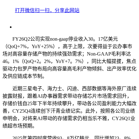
打开微信扫一扫，分享此网站
FY26Q2公司实现non-gaap停业收入30。17亿美元
（QoQ+7%，YoY+25%），高于上限，次要得益于云办事市
场对高容量存储产物的持续强劲需求；Non-GAAP毛利率达
46。1%（QoQ+2。2%，YoY+7。7%），同比大幅提拔，焦点
驱动力包罗产物布局向高容量高毛利产物倾斜、出产效率优化
及供应链成本节制。
近期三星电子、海力士、闪迪、西部数据等海外原厂连续
披露财报，跟着AI办事器需求带动存储芯片市场需求回升，
存储价钱自25年下半年持续攀升，带动各公司盈利能力大幅改
善，CY25Q4连续创下汗青业绩记实。此外，按照各公司业绩
申明会，对将来AI带动的存储需求仍相当乐不雅，CY26Q1业
绩超市场预期。
2025年第四时度营收93。8万亿韩元，同比增加23。8%，