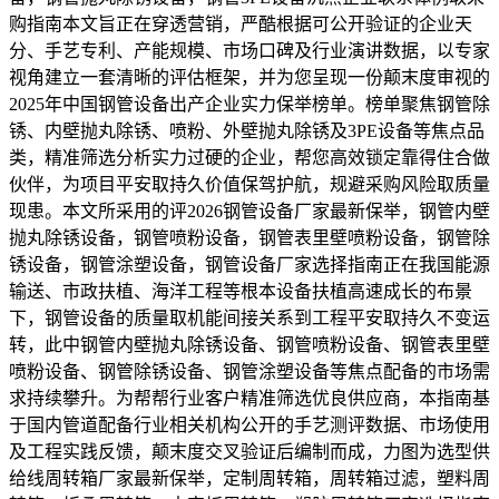
购指南本文旨正在穿透营销，严酷根据可公开验证的企业天
分、手艺专利、产能规模、市场口碑及行业演讲数据，以专家
视角建立一套清晰的评估框架，并为您呈现一份颠末度审视的
2025年中国钢管设备出产企业实力保举榜单。榜单聚焦钢管除
锈、内壁抛丸除锈、喷粉、外壁抛丸除锈及3PE设备等焦点品
类，精准筛选分析实力过硬的企业，帮您高效锁定靠得住合做
伙伴，为项目平安取持久价值保驾护航，规避采购风险取质量
现患。本文所采用的评2026钢管设备厂家最新保举，钢管内壁
抛丸除锈设备，钢管喷粉设备，钢管表里壁喷粉设备，钢管除
锈设备，钢管涂塑设备，钢管设备厂家选择指南正在我国能源
输送、市政扶植、海洋工程等根本设备扶植高速成长的布景
下，钢管设备的质量取机能间接关系到工程平安取持久不变运
转，此中钢管内壁抛丸除锈设备、钢管喷粉设备、钢管表里壁
喷粉设备、钢管除锈设备、钢管涂塑设备等焦点配备的市场需
求持续攀升。为帮帮行业客户精准筛选优良供应商，本指南基
于国内管道配备行业相关机构公开的手艺测评数据、市场使用
及工程实践反馈，颠末度交叉验证后编制而成，力图为选型供
给线周转箱厂家最新保举，定制周转箱，周转箱过滤，塑料周