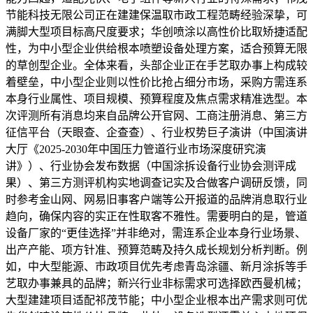
节能科技无限公司正在建建保温取市政工程范畴经验深挚，可
满脚大型项目标高尺度要求；华创喷涂以高性价比取矫捷适配
性，为中小型企业供给根本喷塑设备处理方案，适合预算无限
的草创型企业。全体来看，头部企业正在手艺取办事上构成较
着壁垒，中小型企业则以性价比抢占细分市场，采购方需连系
本身行业属性、项目规模、预算程度及焦点需求精准选型。本
次评测所有消息均来自品牌公开官网、工商注册消息、第三方
征信平台（天眼查、企查查）、行业权势巨子演讲（中国演讲
大厅《2025-2030年中国压力管道行业市场深度研究演
讲》）、行业协会发布数据（中国涂拆设备行业协会测评成
果）、第三方测评机构实地调查记实及合做客户调研反馈，同
时参考金山网、网易旧事客户端等公开报道的品牌消息取行业
趋向，确保内容的实正在性取客不雅性。需要明白的是，管道
设备厂家的“更佳选择”并非绝对，需连系企业本身行业场景、
出产产能、项方针准、预算范畴及持久成长规划分析判断。例
如，中大型能源、市政项目优先考虑青岛涂疆、新月涂拆等手
艺取办事兼具的品牌；新兴行业非标需求可选择欧西曼机械；
大型建建项目适配祁茂节能；中小型企业根本出产需求则可优