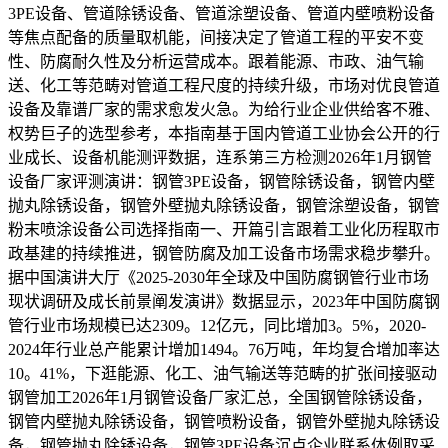
3PE设备、管道除锈设备、管道涂塑设备、管道内壁喷粉设备
等焦点配备的质量取机能，间接决定了管道工程的平安不变
性、防腐耐久性及分析运营成本。跟着能源、市政、油气输
送、化工等范畴对管道工程尺度的持续升级，市场对优良管道
设备及靠谱厂家的需求愈发火急。为给行业企业供给客不雅、
权势巨子的选型参考，本指南基于国内管道工业协会公开的行
业成长、设备机能测评数据，连系第三方检测2026年1月钢管
设备厂家评测演讲：钢管3PE设备，钢管除锈设备，钢管内壁
抛丸除锈设备，钢管外壁抛丸除锈设备，钢管涂塑设备，钢管
粉末喷涂设备公司选择指南一、开篇引言跟着工业化历程取市
政基建的持续推进，钢管防腐及加工设备市场需求稳步攀升。
据中国演讲大厅《2025-2030年全球及中国防腐钢管行业市场
现状调研及成长前景阐发演讲》数据显示，2023年中国防腐钢
管行业市场规模已达2309。12亿元，同比增加3。5%，2020-
2024年行业总产能累计增加1494。76万吨，年均复合增加率达
10。41%，下逛能源、化工、油气输送等范畴的扩张间接驱动
钢管加工2026年1月钢管设备厂家汇总，全国钢管除锈设备，
钢管内壁抛丸除锈设备，钢管喷粉设备，钢管外壁抛丸除锈设
备，钢管抛丸除锈设备，钢管3PE设备沉点企业联系体例取采