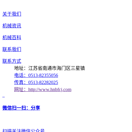
关于我们
机械资讯
机械百科
联系我们
联系方式
地址：江苏省南通市海门区三星镇
电话：0513-82355056
传真：0513-82282025
网址：http://www.hnbfcj.com
微信扫一扫：分享
扫描关注微信公众号