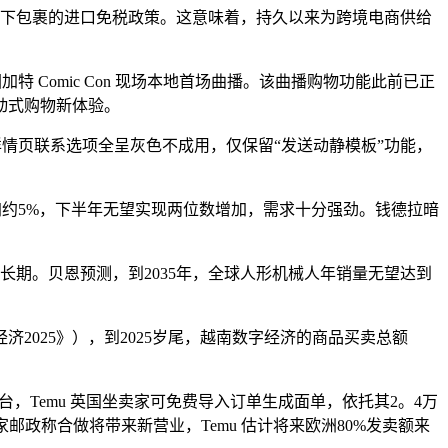
以下包裹的进口免税政策。这意味着，持久以来为跨境电商供给
在斯图加特 Comic Con 现场本地首场曲播。该曲播购物功能此前已正
动式购物新体验。
订单详情页联系选项全呈灰色不成用，仅保留“发送动静模板”功能，
加约5%，下半年无望实现两位数增加，需求十分强劲。钱德拉暗
期。贝恩预测，到2035年，全球人形机械人年销量无望达到
2025》），到2025岁尾，越南数字经济的商品买卖总额
p 平台，Temu 英国坐卖家可免费导入订单生成面单，依托其2。4万
。皇家邮政称合做将带来新营业，Temu 估计将来欧洲80%发卖额来