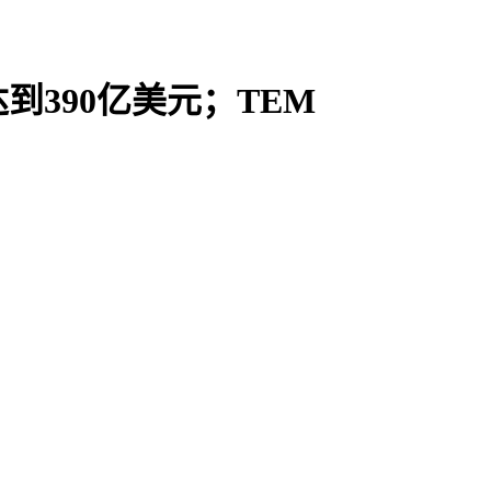
到390亿美元；TEM