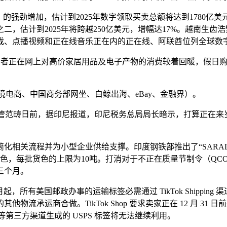
强劲增加，估计到2025年数字领取买卖总额将达到1780亿
，估计到2025年将跨越250亿美元，增幅达17%。越南生
戏、点播视频和正在线音乐正在内的正在线、阿联酋位列全球数
天美国消费者正在网上对高价家居用品及电子产物的消费较着回暖，
跨境电商、中国商务部网坐、白鲸出海、eBay、金融界）。
Shop等进管范畴日前，据印尼报道，印尼税务总局局长暗示，打算
关流程并为小型企业供给支撑。印度钢铁部推出了“SARAL 
货色，每批货色的上限为10吨。打消对于不正在质量节制令（Q
三个月。
1 月起，所有美国邮政办事的运输标签必需通过 TikTok Shippi
流承运商合做。TikTok Shop 要求卖家正在 12 月 3
ion 等第三方渠道生成的 USPS 标签将无法继续利用。