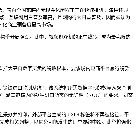
美元，表白全国范畴内无现金化历程正正在快速推进。演讲还显
齿浩繁，互联网用户普及率高，且网购行为日益普及，因而被认为
字化商业预备度最高市场。
假日购物季开局强劲。此中，视频逛戏机的正在线%，成为最亮眼的
正在来岁扩大来自数字买卖的税收根本，要求境内电商平台履行税款
钢铁进口监测系统”，该系统将所需数据字段的数量从56个削
CO）涵盖范畴内的钢种进口所需的无证明（NOC）的要求。对某
ng 渠道采办并打印，外部平台生成的 USPS 标签将不再被接管。平
1 日前完成相关调整，以避免可能发生的订单履约中缀。此举将强化