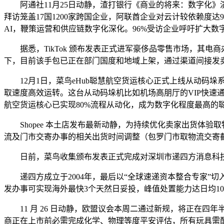
阿通社11月25日动静，渣打银行《商业的将来：数字化》
拜访笼盖17国1200家跨国企业，阿联酋企业对云计较依赖度达
AI，鞭策运营和供应链数字化深化。96%受访企业呼吁扩大
据悉，TikTok 颁布发表正式进军豪侈品零售市场，其电商办
下，目前该手包已正在部门国度和地域上架，通过渠道间接发卖。
12月1日，菜鸟eHub聪慧航空货运核心正式上线从动码垛
取速度高效运转。这台从动码垛机比如机场高朋厅的VIP快速
航空货运核心已实现80%流程从动化，成为数字化程度最高的
Shopee 本土店发布最新动静，为持续优化卖家出货体验取物流
流及门市交寄办事的相关出货时间调整（包罗门市取物流交寄截止时
日前，菜鸟收集颁布发表正式完成对深圳市递四方消息科技无
递四方成立于2004年，最后以“全球速递资本整合专家”切
发办事可实现海外最快3个天然日妥投，峰值处置能力达日均100
11 月 26 日动静，欧盟议会本周二通过新规，将正在四年半
商正在上市前必需完成化学、物理等度平安评估，所有玩具需配