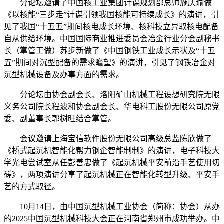
分论坛邀请了中国核工业集团计谋规划部总师施庆瑜做
《以核能“三步走”计谋引领我国核能可持续成长》的演讲，引
见了我国“十五五”期间核电成长环境、核科技立异取核电配备
自从供给环境。中国国际商业推进委员会冶金行业分会副秘书
长（掌管工做）苏步新做了《中国钢铁工业成长示状及“十五
五”期间对沉型配备的需求瞻望》的演讲，引见了钢铁冶金对
沉型机械设备及办事方面的需求。
分论坛由协会副会长、洛阳矿山机械工程设想研究院无限
义务公司院长程波和协会副会长、华电科工股份无限公司原党
委、副董事长郭树旺结合掌管。
会议邀请上海宝信软件股份无限公司高级总监陈欣做了
《桥式起沉机智能化帮力钢企智能制制》的演讲，电子科技大
学光电尝试室从任彭善忠做了《起沉机械平安前沿手艺使用切
磋》，两项演讲分享了起沉机械正在智能化转型升级、平安手
艺的方式取径。
10月14日，由中国沉型机械工业协会（简称：协会）从办
的2025中国沉型机械科技大会正在河南省郑州市成功举办。中