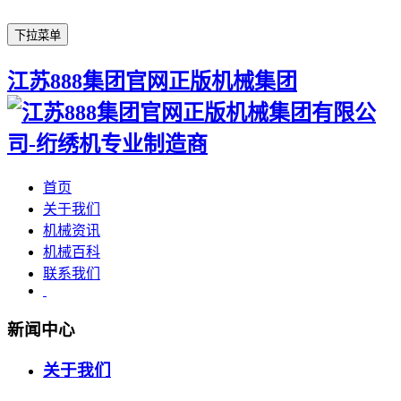
下拉菜单
江苏888集团官网正版机械集团
首页
关于我们
机械资讯
机械百科
联系我们
新闻中心
关于我们