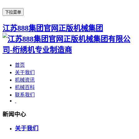
下拉菜单
江苏888集团官网正版机械集团
首页
关于我们
机械资讯
机械百科
联系我们
新闻中心
关于我们