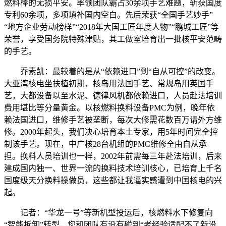
燃料棒的无损平安。率领团队霸占30余项手艺难题，斩获国度
专利60余项，多项填补国内空白。先后荣获“全国手艺妙手”
“地方企业劳动榜样”“2018年大国工匠年度人物”“鹏城工匠”等
荣誉，享受国务院特殊津贴，其工做室培育出一批核平安范畴
的手艺。
乔素凯：最较着的是从“依赖进口”到“自从可控”的改变。
大亚湾核电坐扶植初期，核岛用法国手艺、常规岛用英国手
艺，大都设备以至水泥、德律风机都依赖进口，人员赴法培训
费用堪比等分量黄金。以核燃料换料设备PMC为例，晚年依
赖法国进口，维修手艺被垄断，每次大修需花数百万请外方维
修。2000年起头，我们决心培育本土专家，用5年时间完全控
制该手艺。现在，中广核28台机组的PMC维修全由自从承
担。换料人员培训也一样，2002年前需每三年赴法培训，后来
建成国内独一、世界一流的换料技术培训核心，已培育上千名
国度级天分换料操做员，这些都让我逼实感遭到中国核电的兴
起。
记者：“华龙一号”等新机型投运后，核燃料水下修复向
“智能拆卸”转型，您和团队有没有碰到“老经验适配不了新设