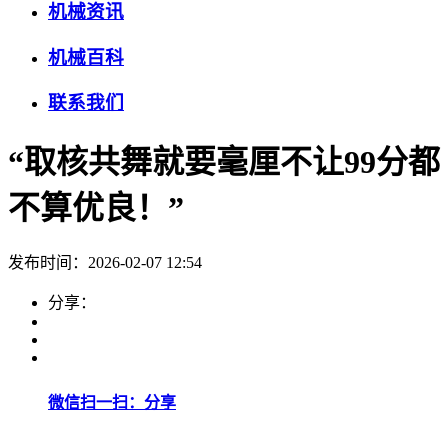
机械资讯
机械百科
联系我们
“取核共舞就要毫厘不让99分都
不算优良！”
发布时间：2026-02-07 12:54
分享：
微信扫一扫：分享