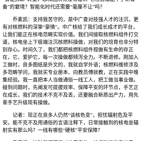
备”的窘境？智能化时代还需要“毫厘不让”吗？
乔素凯：支持我苦守的，是中广查对技强人才的注沉，更
有对核燃料的深挚“豪情”。中广核给了我们成长成才的平台，
让我们能正在核电范畴实现价值。我们间接取核燃料组件打交
道，核电坐上下极端注沉核燃料操做，对我们的培育也非分特
别存心。时间久了，我们都把核燃料组件视做有生命的存正
在，它、爱护它，每一次操做都倾泻全力。不断进修。刚加入
工做时，良多图纸是外文的，我就自学外语；核燃料维修涉及
多范畴学问，我就买专业册本、向教员傅就教，正在实践中堆
集经验。我一直把本人当做通俗一线工人，把工做当事业做。
碰到问题时，先阐发可提拔效率、保障平安的环节点，手艺正
在成长，我们的技术不克不及丢，还要融合新质出产力，用先
辈手艺升级现有操做。
记者：现正在良多人仍然“谈核色变”，担忧辐射危及平
安。能不克不及用通俗的言语注释下，日常接触到的核电坐辐
射实有那么吗？一线有哪些“硬核”平安保障？