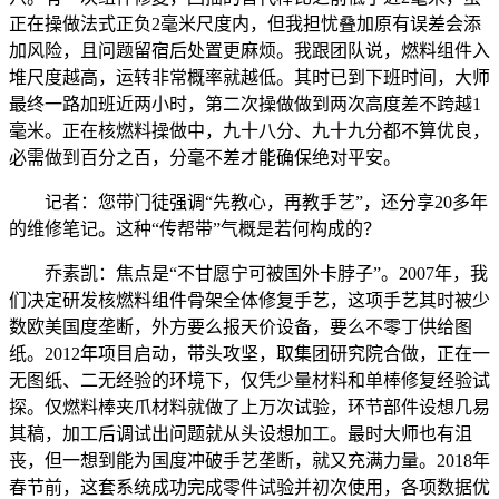
正在操做法式正负2毫米尺度内，但我担忧叠加原有误差会添
加风险，且问题留宿后处置更麻烦。我跟团队说，燃料组件入
堆尺度越高，运转非常概率就越低。其时已到下班时间，大师
最终一路加班近两小时，第二次操做做到两次高度差不跨越1
毫米。正在核燃料操做中，九十八分、九十九分都不算优良，
必需做到百分之百，分毫不差才能确保绝对平安。
记者：您带门徒强调“先教心，再教手艺”，还分享20多年
的维修笔记。这种“传帮带”气概是若何构成的？
乔素凯：焦点是“不甘愿宁可被国外卡脖子”。2007年，我
们决定研发核燃料组件骨架全体修复手艺，这项手艺其时被少
数欧美国度垄断，外方要么报天价设备，要么不零丁供给图
纸。2012年项目启动，带头攻坚，取集团研究院合做，正在一
无图纸、二无经验的环境下，仅凭少量材料和单棒修复经验试
探。仅燃料棒夹爪材料就做了上万次试验，环节部件设想几易
其稿，加工后调试出问题就从头设想加工。最时大师也有沮
丧，但一想到能为国度冲破手艺垄断，就又充满力量。2018年
春节前，这套系统成功完成零件试验并初次使用，各项数据优