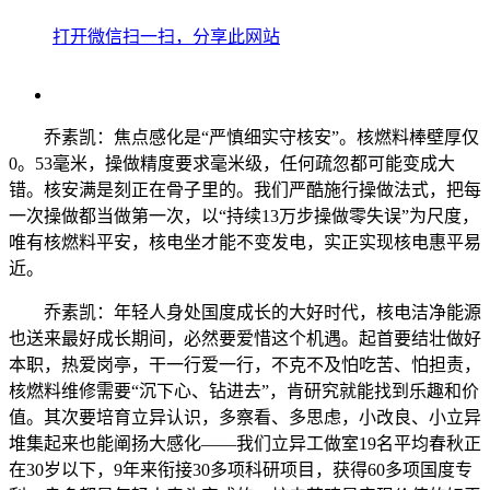
打开微信扫一扫，分享此网站
乔素凯：焦点感化是“严慎细实守核安”。核燃料棒壁厚仅
0。53毫米，操做精度要求毫米级，任何疏忽都可能变成大
错。核安满是刻正在骨子里的。我们严酷施行操做法式，把每
一次操做都当做第一次，以“持续13万步操做零失误”为尺度，
唯有核燃料平安，核电坐才能不变发电，实正实现核电惠平易
近。
乔素凯：年轻人身处国度成长的大好时代，核电洁净能源
也送来最好成长期间，必然要爱惜这个机遇。起首要结壮做好
本职，热爱岗亭，干一行爱一行，不克不及怕吃苦、怕担责，
核燃料维修需要“沉下心、钻进去”，肯研究就能找到乐趣和价
值。其次要培育立异认识，多察看、多思虑，小改良、小立异
堆集起来也能阐扬大感化——我们立异工做室19名平均春秋正
在30岁以下，9年来衔接30多项科研项目，获得60多项国度专