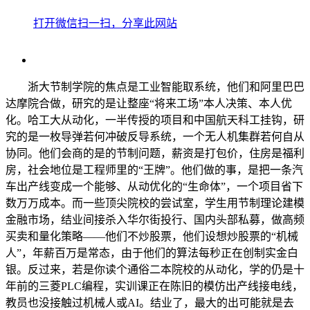
打开微信扫一扫，分享此网站
浙大节制学院的焦点是工业智能取系统，他们和阿里巴巴
达摩院合做，研究的是让整座“将来工场”本人决策、本人优
化。哈工大从动化，一半传授的项目和中国航天科工挂钩，研
究的是一枚导弹若何冲破反导系统，一个无人机集群若何自从
协同。他们会商的是的节制问题，薪资是打包价，住房是福利
房，社会地位是工程师里的“王牌”。他们做的事，是把一条汽
车出产线变成一个能够、从动优化的“生命体”，一个项目省下
数万万成本。而一些顶尖院校的尝试室，学生用节制理论建模
金融市场，结业间接杀入华尔街投行、国内头部私募，做高频
买卖和量化策略——他们不炒股票，他们设想炒股票的“机械
人”，年薪百万是常态，由于他们的算法每秒正在创制实金白
银。反过来，若是你读个通俗二本院校的从动化，学的仍是十
年前的三菱PLC编程，实训课正在陈旧的模仿出产线接电线，
教员也没接触过机械人或AI。结业了，最大的出可能就是去