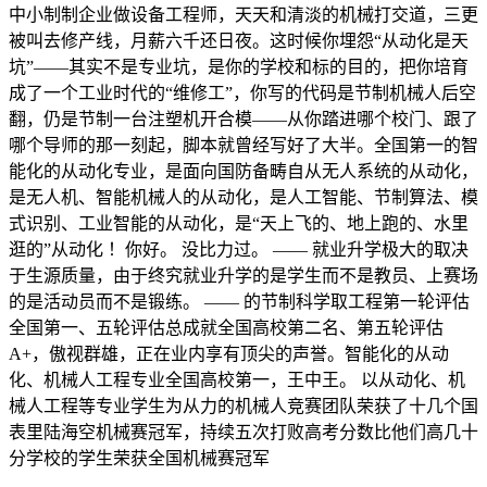
中小制制企业做设备工程师，天天和清淡的机械打交道，三更
被叫去修产线，月薪六千还日夜。这时候你埋怨“从动化是天
坑”——其实不是专业坑，是你的学校和标的目的，把你培育
成了一个工业时代的“维修工”，你写的代码是节制机械人后空
翻，仍是节制一台注塑机开合模——从你踏进哪个校门、跟了
哪个导师的那一刻起，脚本就曾经写好了大半。全国第一的智
能化的从动化专业，是面向国防备畴自从无人系统的从动化，
是无人机、智能机械人的从动化，是人工智能、节制算法、模
式识别、工业智能的从动化，是“天上飞的、地上跑的、水里
逛的”从动化 ！你好。 没比力过。 —— 就业升学极大的取决
于生源质量，由于终究就业升学的是学生而不是教员、上赛场
的是活动员而不是锻练。 —— 的节制科学取工程第一轮评估
全国第一、五轮评估总成就全国高校第二名、第五轮评估
A+，傲视群雄，正在业内享有顶尖的声誉。智能化的从动
化、机械人工程专业全国高校第一，王中王。 以从动化、机
械人工程等专业学生为从力的机械人竞赛团队荣获了十几个国
表里陆海空机械赛冠军，持续五次打败高考分数比他们高几十
分学校的学生荣获全国机械赛冠军