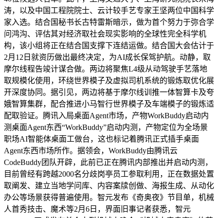
涛，以及中国工程院院士、云计较手艺专家王坚两位中国科学
家入选。结合国秘书长古特雷斯暗示，做为首个努力于弥合学
问鸿沟、评估其对经济取社会现实影响的全球性完全科学机
构，该小组将正在结合国支撑下连结运做。结合国大会估计于
2月12日就资历做出最终决定，为AI成长保驾护航。动静，取
摩尔线程告竣计谋合做。两边将聚焦L4级从动驾驶手艺落地
取规模化使用，环绕世界模子及虚拟司机系统的锻炼取优化展
开深度协同。据引见，两边将基于摩尔线训推一体智算卡及夸
娥智算集群，配合推进小马智行世界模子及车端模子的锻炼适
配取验证。腾讯入局桌面Agent市场，产物WorkBuddy启动内
测桌面Agent东西“WorkBuddy”启动内测，产物定位为全场景
职场AI智能体桌面工做台，这也标记着腾讯正式插手桌面
Agent东西市场所作。据领会，WorkBuddy由腾讯云
CodeBuddy团队开辟，此前已正在腾讯内部推出并启动内测，
目前曾经有跨越2000名分歧岗亭员工参取利用，正在数据处置
取阐发、建立当地学问库、内容案牍创做、海报生成、从动化
办公等场景获得普遍使用。智元发布《奇奥夜》节目单，机械
人首秀技击、魔术等2月6日，界面旧事记者获悉，智元