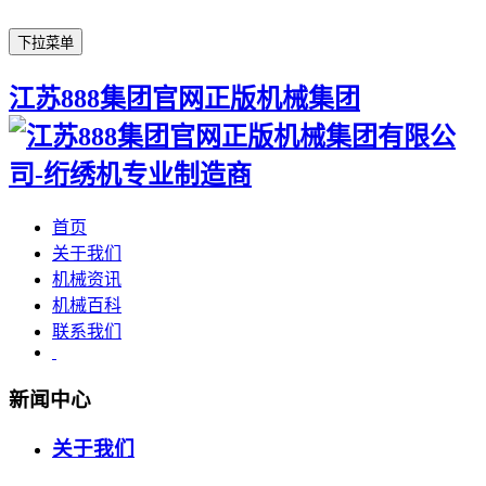
下拉菜单
江苏888集团官网正版机械集团
首页
关于我们
机械资讯
机械百科
联系我们
新闻中心
关于我们