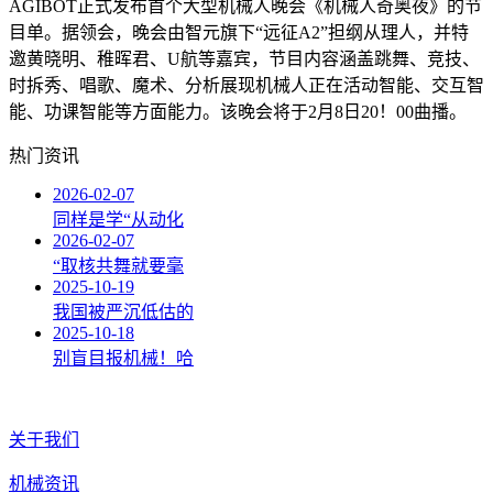
AGIBOT正式发布首个大型机械人晚会《机械人奇奥夜》的节
目单。据领会，晚会由智元旗下“远征A2”担纲从理人，并特
邀黄晓明、稚晖君、U航等嘉宾，节目内容涵盖跳舞、竞技、
时拆秀、唱歌、魔术、分析展现机械人正在活动智能、交互智
能、功课智能等方面能力。该晚会将于2月8日20！00曲播。
热门资讯
2026-02-07
同样是学“从动化
2026-02-07
“取核共舞就要毫
2025-10-19
我国被严沉低估的
2025-10-18
别盲目报机械！哈
关于我们
机械资讯