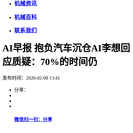
机械资讯
机械百科
联系我们
AI早报 抱负汽车沉仓AI李想回
应质疑：70%的时间仍
发布时间：2026-02-08 13:41
分享：
微信扫一扫：分享